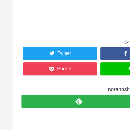
シ
Twitter
Pocket
norah