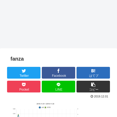
fanza
Twitter
Facebook
はてブ
Pocket
LINE
コピー
2019.12.01